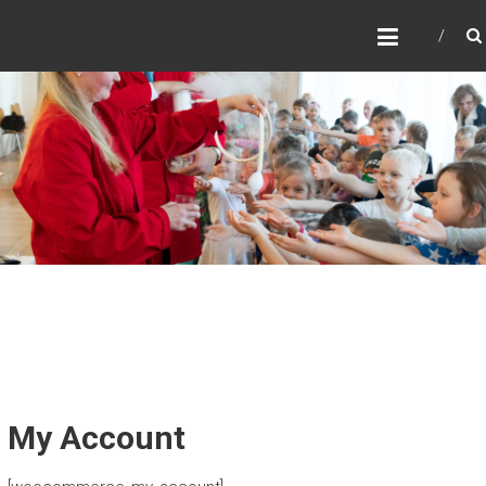
TEADUSTEATER
ARCHEBALD
Järgmine WordPress veebileht
My Account