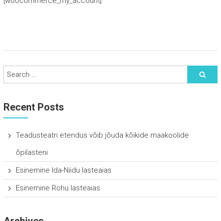
[woocommerce_my_account]
Recent Posts
Teadusteatri etendus võib jõuda kõikide maakoolide
õpilasteni
Esinemine Ida-Niidu lasteaias
Esinemine Rohu lasteaias