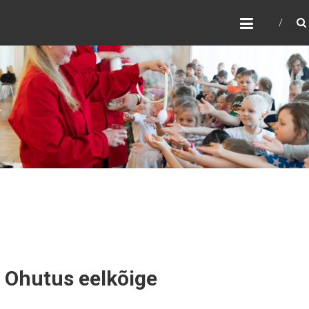
TEADUSTEATER
ARCHEBALD
Järgmine WordPress veebileht
Ohutus eelkõige