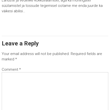
Lahuste ja vedelike kokkuvalamisel, aga ka mõningatel
süütamistel ja tossude tegemisel ootame me enda juurde ka
väikesi abilisi…
Leave a Reply
Your email address will not be published.
Required fields are
marked
*
Comment
*