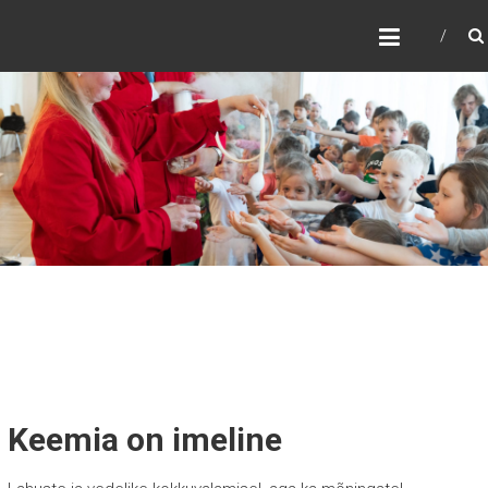
TEADUSTEATER
ARCHEBALD
Järgmine WordPress veebileht
Keemia on imeline